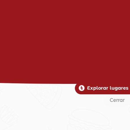
No encontramos
en tu área.
Explorar lugares
Cerrar